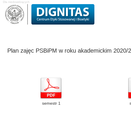
Dla niedowidzących
O Centrum
Projekty badawcze
Studia podyplomowe
Komisja Etyk
Plan zajęc PSBiPM w roku akademickim 2020/
semestr 1