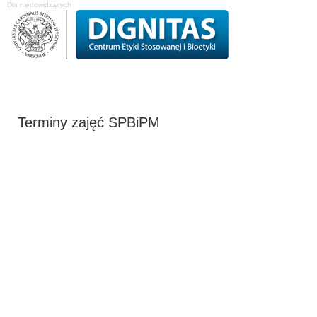
Dla niedowidzących
O Centrum
Projekty badawcze
Studia podyplomowe
Komisja Etyk
Terminy zajęć SPBiPM