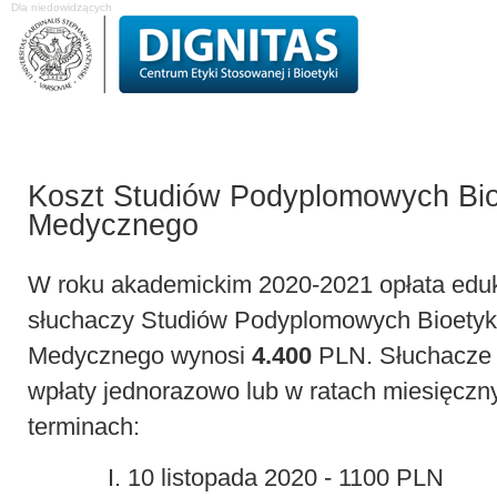
Dla niedowidzących
O Centrum
Projekty badawcze
Studia podyplomowe
Komisja Etyk
Koszt Studiów Podyplomowych Bio
Medycznego
W roku akademickim 2020-2021 opłata eduk
słuchaczy Studiów Podyplomowych Bioetyki
Medycznego wynosi
4.400
PLN. Słuchacze
wpłaty jednorazowo lub w ratach miesięczn
terminach:
I. 10 listopada 2020 - 1100 PLN