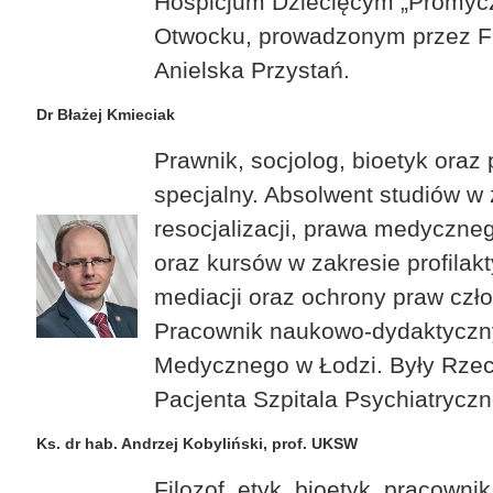
Hospicjum Dziecięcym „Promyc
Otwocku, prowadzonym przez F
Anielska Przystań.
Dr Błażej Kmieciak
Prawnik, socjolog, bioetyk oraz
specjalny. Absolwent studiów w 
resocjalizacji, prawa medyczneg
oraz kursów w zakresie profilakt
mediacji oraz ochrony praw czł
Pracownik naukowo-dydaktyczn
Medycznego w Łodzi. Były Rzec
Pacjenta Szpitala Psychiatrycz
Ks. dr hab. Andrzej Kobyliński, prof. UKSW
Filozof, etyk, bioetyk, pracown