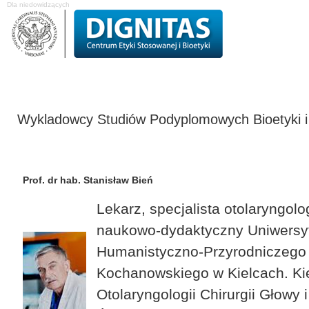
Dla niedowidzących
O Centrum
Projekty badawcze
Studia podyplomowe
Komisja Etyk
Wykladowcy Studiów Podyplomowych Bioetyki 
Prof. dr hab. Stanisław Bień
Lekarz, specjalista otolaryngol
naukowo-dydaktyczny Uniwersy
Humanistyczno-Przyrodniczego
Kochanowskiego w Kielcach. Ki
Otolaryngologii Chirurgii Głowy i