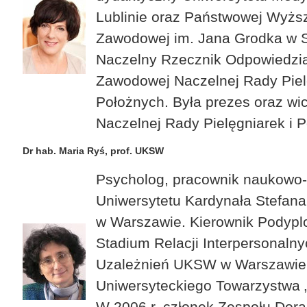
Lublinie oraz Państwowej Wyższ
Zawodowej im. Jana Grodka w 
Naczelny Rzecznik Odpowiedzia
Zawodowej Naczelnej Rady Piel
Położnych. Była prezes oraz wi
Naczelnej Rady Pielęgniarek i 
Dr hab. Maria Ryś, prof. UKSW
Psycholog, pracownik naukowo
Uniwersytetu Kardynała Stefan
w Warszawie. Kierownik Podyp
Stadium Relacji Interpersonalnyc
Uzależnień UKSW w Warszawie
Uniwersyteckiego Towarzystwa „F
W 2006 r. członek Zespołu Dor