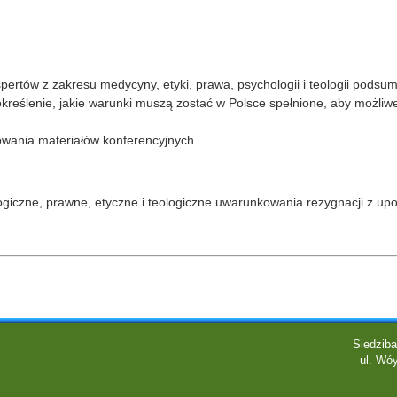
ertów z zakresu medycyny, etyki, prawa, psychologii i teologii podsum
kreślenie, jakie warunki muszą zostać w Polsce spełnione, aby możliw
owania materiałów konferencyjnych
giczne, prawne, etyczne i teologiczne uwarunkowania rezygnacji z upor
Siedziba
ul. Wóy