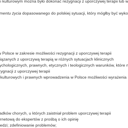
 kulturowym można było dokonać rezygnacji z uporczywej terapii lub wy
mentu życia
dopasowanego do polskiej sytuacji, który mógłby być wykor
 Polsce w zakresie możliwości rezygnacji z uporczywej terapii
ązanych z uporczywą terapią w różnych sytuacjach klinicznych
chologicznych, prawnych, etycznych i teologicznych warunków, które n
ygnacji z uporczywej terapii
ulturowych i prawnych wprowadzenia w Polsce możliwości wyrażenia 
ków chorych, u których zaistniał problem uporczywej terapii
rnetową do ekspertów z prośbą o ich opinię
edzi; zdefiniowanie problemów;