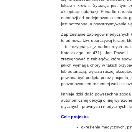
lekarz i krewni. Sytuacja jest tym 
akceptacji eutanazji. Ponadto nara
eutanazji od podejmowania tematu gr
jest potrzebna, a powstrzymywanie się 
Zaprzestanie zabiegów medycznych k
to odmowa tzw. uporczywej terapii, któ
– to rezygnacja „z nadmiernych pra
Katolickiego, nr 471). Jan Paweł I
zrezygnować z zabiegów, które spowod
jakich wymaga chory w takich przypa
lub eutanazją; wyraża raczej akceptacj
powinna być podjęta przez pacjenta, 
poszanowaniem rozumnej woli i słuszn
Istnieje dziś dość powszechna zgoda
autonomicznej decyzji o niej wyrażone
etycznych, prawnych i medycznych, k
Cele projektu:
określenie medycznych, ps