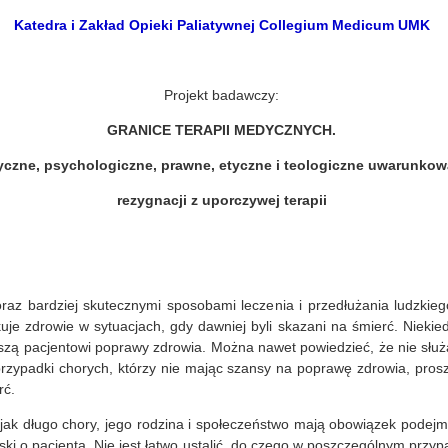
Katedra i Zakład Opieki Paliatywnej Collegium Medicum UMK
Projekt badawczy:
GRANICE TERAPII MEDYCZNYCH.
czne, psychologiczne, prawne, etyczne i teologiczne uwarunkow
rezygnacji z uporczywej terapii
az bardziej skutecznymi sposobami leczenia i przedłużania ludzkie
je zdrowie w sytuacjach, gdy dawniej byli skazani na śmierć. Niekied
oszą pacjentowi poprawy zdrowia. Można nawet powiedzieć, że nie służą
rzypadki chorych, którzy nie mając szansy na poprawę zdrowia, prosz
rć.
ak długo chory, jego rodzina i społeczeństwo mają obowiązek podejmow
oski o pacjenta. Nie jest łatwo ustalić, do czego w poszczególnym przy