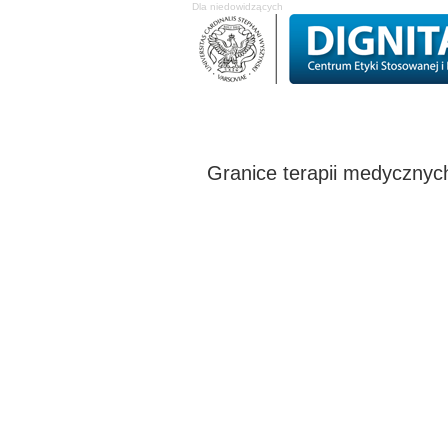
Dla niedowidzących
O Centrum
Projekty badawcze
Stud
Granice terapii medyczny