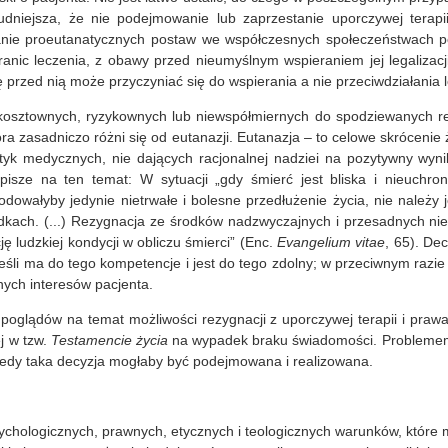
trudniejsza, że nie podejmowanie lub zaprzestanie uporczywej tera
stanie proeutanatycznych postaw we współczesnych społeczeństwach 
anic leczenia, z obawy przed nieumyślnym wspieraniem jej legalizac
przed nią może przyczyniać się do wspierania a nie przeciwdziałania le
osztownych, ryzykownych lub niewspółmiernych do spodziewanych re
ra zasadniczo różni się od eutanazji. Eutanazja – to celowe skrócenie 
ktyk medycznych, nie dających racjonalnej nadziei na pozytywny wy
I pisze na ten temat: W sytuacji „gdy śmierć jest bliska i nieuch
owałyby jedynie nietrwałe i bolesne przedłużenie życia, nie należy 
dkach. (...) Rezygnacja ze środków nadzwyczajnych i przesadnych n
ę ludzkiej kondycji w obliczu śmierci” (Enc.
Evangelium vitae
, 65). De
jeśli ma do tego kompetencje i jest do tego zdolny; w przeciwnym razi
ych interesów pacjenta.
 poglądów na temat możliwości rezygnacji z uporczywej terapii i pra
j w tzw.
Testamencie życia
na wypadek braku świadomości. Problemem 
iedy taka decyzja mogłaby być podejmowana i realizowana.
ychologicznych, prawnych, etycznych i teologicznych warunków, które 