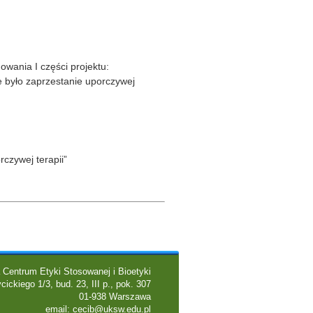
owania I części projektu:
e było zaprzestanie uporczywej
czywej terapii”
 Centrum Etyki Stosowanej i Bioetyki
cickiego 1/3, bud. 23, III p., pok. 307
01-938 Warszawa
email:
cecib@uksw.edu.pl