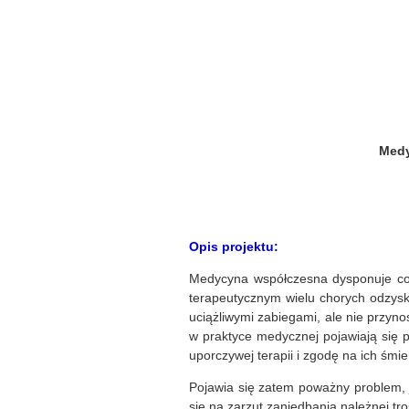
Medy
Opis projektu:
Medycyna współczesna dysponuje cor
terapeutycznym wielu chorych odzysku
uciążliwymi zabiegami, ale nie przyn
w praktyce medycznej pojawiają się p
uporczywej terapii i zgodę na ich śmie
Pojawia się zatem poważny problem, j
się na zarzut zaniedbania należnej tr