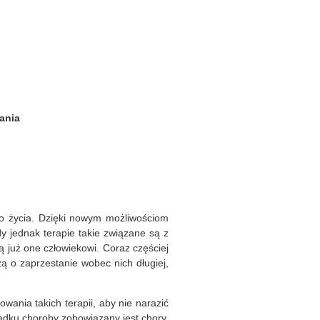
ania
go życia. Dzięki nowym możliwościom
y jednak terapie takie związane są z
 już one człowiekowi. Coraz częściej
ą o zaprzestanie wobec nich długiej,
ania takich terapii, aby nie narazić
padku choroby zobowiązany jest chory,