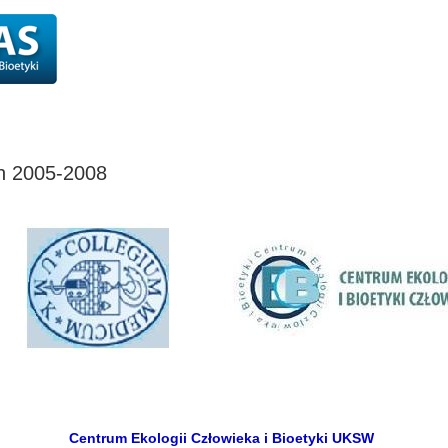
ia podyplomowe
Komisja Etyki i Bioetyki
Czytelnia
Archiwum: CECiB
ch 2005-2008
Centrum Ekologii Człowieka i Bioetyki UKSW