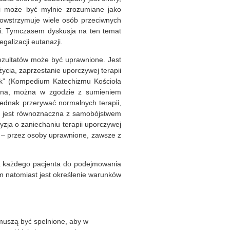
pii może być mylnie zrozumiane jako
powstrzymuje wiele osób przeciwnych
ji. Tymczasem dyskusja na ten temat
galizacji eutanazji.
zultatów może być uprawnione. Jest
życia, zaprzestanie uporczywej terapii
nik” (Kompedium Katechizmu Kościoła
ronna, można w zgodzie z sumieniem
jednak przerywać normalnych terapii,
ie jest równoznaczna z samobójstwem
cyzja o zaniechaniu terapii uporczywej
e – przez osoby uprawnione, zawsze z
wa każdego pacjenta do podejmowania
natomiast jest określenie warunków
muszą być spełnione, aby w