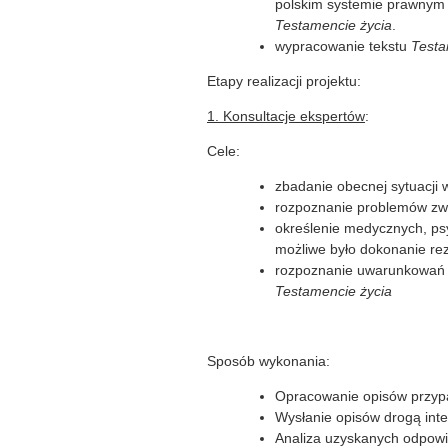
polskim systemie prawnym i
Testamencie życia
.
wypracowanie tekstu
Testa
Etapy realizacji projektu:
1. Konsultacje ekspertów
:
Cele:
zbadanie obecnej sytuacji w
rozpoznanie problemów zwi
określenie medycznych, psy
możliwe było dokonanie rez
rozpoznanie uwarunkowań k
Testamencie życia
Sposób wykonania:
Opracowanie opisów przypad
Wysłanie opisów drogą inte
Analiza uzyskanych odpowi