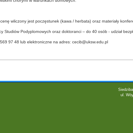
liskimi chorymi w warunkach domowych.
cenę wliczony jest poczęstunek (kawa / herbata) oraz materiały konfer
y Studiów Podyplomowych oraz doktoranci – do 40 osób - udział bezpł
2 569 97 48 lub elektroniczne na adres:
cecib@uksw.edu.pl
Siedziba
ul. Wóy