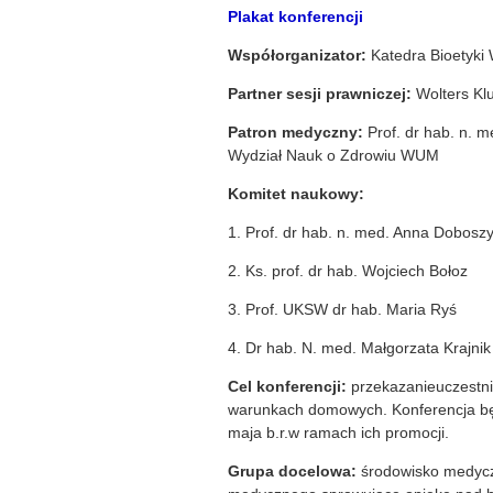
Plakat konferencji
Współorganizator:
Katedra Bioety
Partner sesji prawniczej:
Wolters Kl
Patron medyczny:
Prof. dr hab. n. 
Wydział Nauk o Zdrowiu WUM
Komitet naukowy:
1. Prof. dr hab. n. med. Anna Dobosz
2. Ks. prof. dr hab. Wojciech Bołoz
3. Prof. UKSW dr hab. Maria Ryś
4. Dr hab. N. med. Małgorzata Krajnik
Cel konferencji:
przekazanieuczestni
warunkach domowych. Konferencja bę
maja b.r.w ramach ich promocji.
Grupa docelowa:
środowisko medyczn