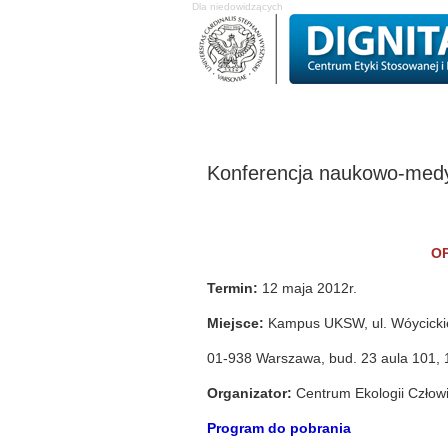
Dla niedowidzących
O Centrum
Projekty badawcze
Stud
Konferencja naukowo-medy
OP
Termin:
12 maja 2012r.
Miejsce:
Kampus UKSW, ul. Wóycicki
01-938 Warszawa, bud. 23 aula 101, 1
Organizator:
Centrum Ekologii Człow
Program do pobrania