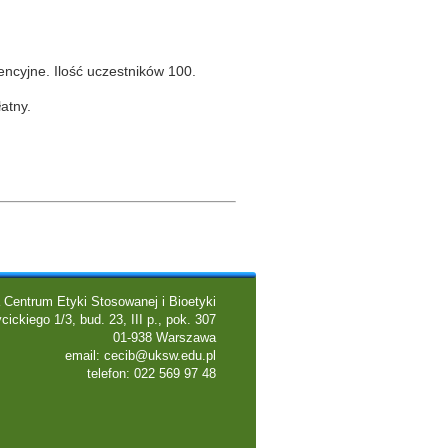
encyjne. Ilość uczestników 100.
atny.
 Centrum Etyki Stosowanej i Bioetyki
cickiego 1/3, bud. 23, III p., pok. 307
01-938 Warszawa
email:
cecib@uksw.edu.pl
telefon: 022 569 97 48