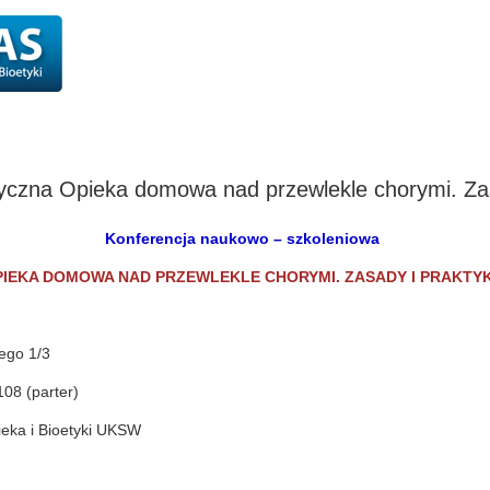
ia podyplomowe
Komisja Etyki i Bioetyki
Czytelnia
Archiwum: CECiB
czna Opieka domowa nad przewlekle chorymi. Zas
Konferencja naukowo – szkoleniowa
IEKA DOMOWA NAD PRZEWLEKLE CHORYMI. ZASADY I PRAKTY
ego 1/3
08 (parter)
ieka i Bioetyki UKSW