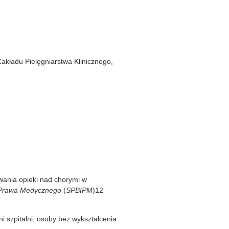
akładu Pielęgniarstwa Klinicznego,
wania opieki nad chorymi w
i Prawa Medycznego
(
SPBIPM
)12
i szpitalni, osoby bez wykształcenia