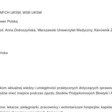
ki WFCH UKSW, WSR UKSW
uwer Polska
med. Anna Doboszyńska, Warszawski Uniwersytet Medyczny, Kierownik Z
yńska
kom aktualnej wiedzy i umiejętności praktycznych dotyczących sprawo
dzie mieć miejsce podczas zjazdu
Studiów Podyplomowych Bioetyki 
e: lekarze, pielęgniarki, pracownicy i wolontariusze hospicjów, kapelan