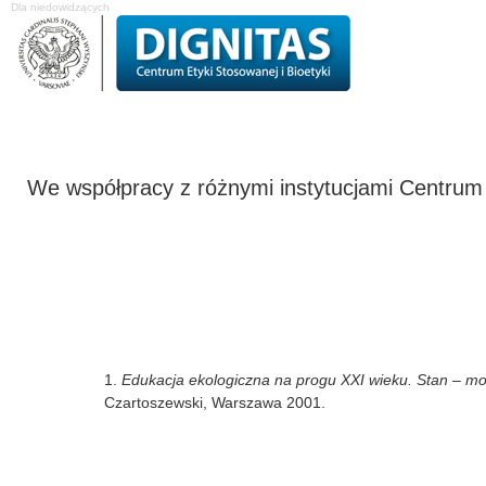
Dla niedowidzących
O Centrum
Projekty badawcze
Studia podyplomowe
Komisja Etyk
We współpracy z różnymi instytucjami Centrum
1.
Edukacja ekologiczna na progu XXI wieku. Stan – mo
Czartoszewski, Warszawa 2001.